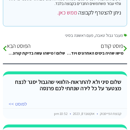
וגלוי עבור משתמשים החברים בקבוצה בלבד.
ניתן להצטרף לקבוצה
ממש כאן.
מעבר גבול טאבה
,
פעם ראשונה בסיני
פוסט קודם
הפוסט הבא
מישו שהיה בימים האחרונים ויודע לומר שמציגים להם את הבדיקת קורונה,הם רק בודקים שכתובה תוצאה שלילית או שיש ברקוד…
שלום ! מישהו עשה בדיקת קורונה בקופה במקום בבתי חולים ?
שלום סיני ולא להתראות-הלוואי שהגבול יסגר לנצח
מצטער על כל לירה שנתתי לכם פרנסה
לפוסט >>
קבוצת הפייסבוק
אוקטובר 8, 2023
10:52 pm