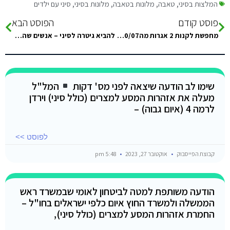
המלצות בסיני
,
טאבה
,
מלונות בטאבה
,
מלונות בסיני
,
סיני עם ילדים
פוסט קודם
הפוסט הבא
מחפשת לקנות 2 אגרות מה30/07 גמיש ללפני או אחרי
להביא גיטרה לסיני – אנשים שהביאו ונתקלו בבעיות כלשהם? המלצות?
שימו לב הודעה שיצאה לפני מס' דקות
המל"ל
מעלה את אזהרות המסע למצרים (כולל סיני) וירדן
לרמה 4 (איום גבוה) –
לפוסט >>
קבוצת הפייסבוק
אוקטובר 27, 2023
5:48 pm
הודעה משותפת למטה לביטחון לאומי שבמשרד ראש
הממשלה ולמשרד החוץ איום כלפי ישראלים בחו"ל –
החמרת אזהרות המסע למצרים (כולל סיני),