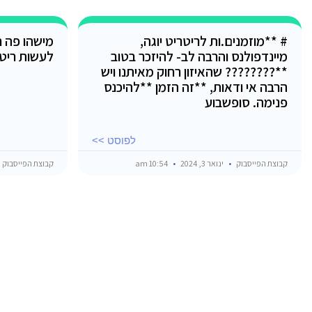
# **מוזמנים.ות לריטריט יוגה,
מישהו פה ח
מיינדפולנס והרבה לב- להיזכר בטוב
לעשות ריט
**???????? שהאיזון רחוק מאיתנו ויש
הרבה אי ודאות, **זה הזמן **להיכנס
פנימה. סופשבוע
לפוסט >>
קבוצת הפייסבוק
ינואר 3, 2024
10:54 am
קבוצת הפייסבוק