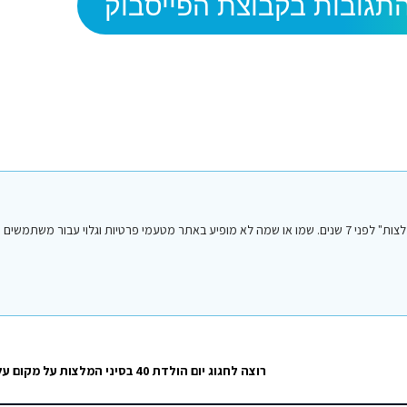
תגובות בקבוצת הפייסבוק
הפוסט הנ"ל נכתב על ידי אחד מחברי או חברות קבוצת הפייסבוק "סיני טיפים והמלצות" לפני 7 שנים. שמו או שמה לא מופיע באתר מטעמי פרטיות וגלו
רוצה לחגוג יום הולדת 40 בסיני המלצות על מקום על הים לא חושה…