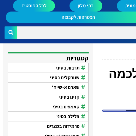
ונית
בתי מלון
לכל הפוסטים
הצטרפות לקבוצה
קטגוריות
תרבות בסיני
מחפש אנשים שהיו ב Elbadawy camp לכמה
שנורקלים בסיני
שארם א-שייח'
קזינו בסיני
קאמפים בסיני
צלילה בסיני
פרמידות במצרים
פעם ראשונה בסיני