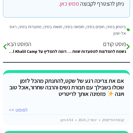
ניתן להצטרף לקבוצה
ממש כאן.
ביטחון בסיני
,
חופים בסיני
,
חופשה בסיני
,
חושות בסיני
,
מסעדות בסיני
,
ראס
אל-שטן
פוסט קודם
הפוסט הבא
נשמח להמלצות למסעדות שוות ומיוחדות שהייתם בהם בסיני! ישנים בSUNRISE Arabian Beach Resort
רוצה להמליץ על happy holiday-Al Khalil Camp באנו חבורה של 11 אנשים, ישר חליל קיבל אותנו בפנים מוארות, דאג לעשות לנו
אם את צריכה רגע של שקט,להתנתק מהכל לזמן
שכולו בשבילך עם חבורת נשים והרבה שחרור,אוכל טוב
ויוגה
מזמינה אותך לריטריט
לפוסט >>
קבוצת הפייסבוק
ינואר 2, 2024
4:54 pm