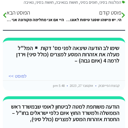
המלצות בסיני
,
חופים בסיני
,
חושות בנואיבה
,
חושות בסיני
,
נואיבה
פוסט קודם
הפוסט הבא
הי. יש מישהו שסגר טיסות לאוגוסט ואם כן מה טווח המחירים? ממה שאני רואה כרגע המחיר הזוי!!
היי אם אני מחלימה מקורונה אני צריכה בידוד ? שם או בארץ?
שימו לב הודעה שיצאה לפני מס' דקות
המל"ל
מעלה את אזהרות המסע למצרים (כולל סיני) וירדן
לרמה 4 (איום גבוה) –
לפוסט >>
קבוצת הפייסבוק
אוקטובר 27, 2023
5:48 pm
הודעה משותפת למטה לביטחון לאומי שבמשרד ראש
הממשלה ולמשרד החוץ איום כלפי ישראלים בחו"ל –
החמרת אזהרות המסע למצרים (כולל סיני),