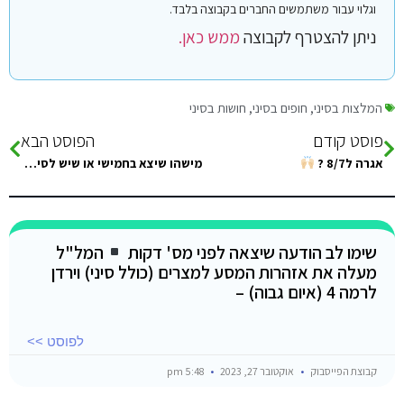
וגלוי עבור משתמשים החברים בקבוצה בלבד.
ניתן להצטרף לקבוצה
ממש כאן.
המלצות בסיני
,
חופים בסיני
,
חושות בסיני
פוסט קודם
הפוסט הבא
אגרה ל8/7 ?
מישהו שיצא בחמישי או שיש לסיני ויכול להגיד אם חייבים בבדיקת pcr???
שימו לב הודעה שיצאה לפני מס' דקות
המל"ל
מעלה את אזהרות המסע למצרים (כולל סיני) וירדן
לרמה 4 (איום גבוה) –
לפוסט >>
קבוצת הפייסבוק
אוקטובר 27, 2023
5:48 pm