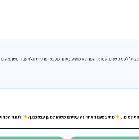
הפוסט הנ"ל נכתב על ידי אחד מחברי או חברות קבוצת הפייסבוק "סיני טיפים והמלצות" לפני 3 שנים. שמו או שמה לא מופיע באתר מטעמי פרטיות וגלו
ואיני מצליחה
מתי בפעם האחרונה עשיתם משהו למען עצמכם.ן?
לגונה הכחולה 17-20/5 ארבעה ימים שמוקדשים לגוף ולנפש. זמן נטול דאגות. מורידים הילוך מהט