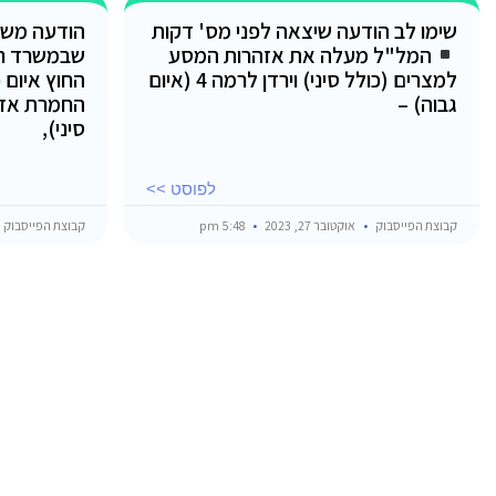
שימו לב הודעה שיצאה לפני מס' דקות
הודעה משו
המל"ל מעלה את אזהרות המסע
שבמשרד ר
למצרים (כולל סיני) וירדן לרמה 4 (איום
החוץ איום 
גבוה) –
החמרת אזה
סיני),
לפוסט >>
קבוצת הפייסבוק
אוקטובר 27, 2023
5:48 pm
קבוצת הפייסבוק