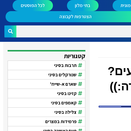
ונית
בתי מלון
לכל הפוסטים
הצטרפות לקבוצה
קטגוריות
תרבות בסיני
ים?
שנורקלים בסיני
:))
שארם א-שייח'
קזינו בסיני
קאמפים בסיני
צלילה בסיני
פרמידות במצרים
פעם ראשונה בסיני