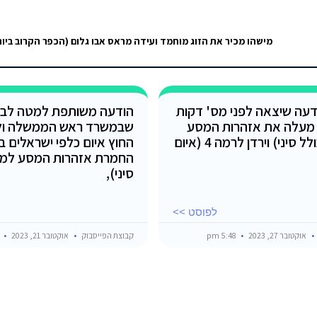
דעה שיצאה לפני מס' דקות
הודעה משותפת למטה לביט
מעלה את אזהרות המסע
שבמשרד ראש הממשלה ו
למצרים (כולל סיני) וירדן לרמה 4 (איום
החוץ איום כלפי ישראלים ב
החמרת אזהרות המסע למצר
סיני),
לפוסט >>
אוקטובר 27, 2023
5:48 pm
קבוצת הפייסבוק
אוקטובר 21, 2023
pm