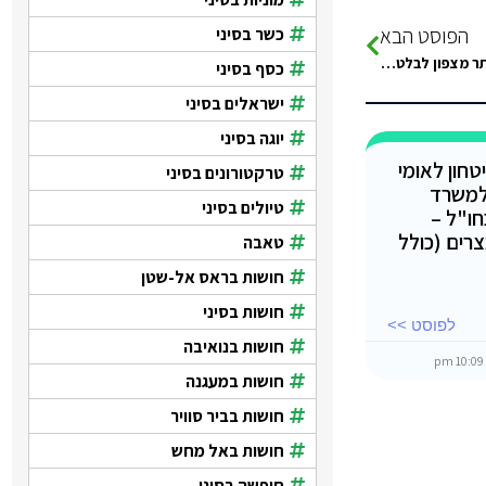
הפוסט הבא
כשר בסיני
מישהו מכיר את הזוג מוחמד ועידה מראס אבו גלום (הכפר הקרוב ביותר מצפון לבלט-הול)? הייתי מתארחת אצלם הרבה ב-2003-2005…
כסף בסיני
ישראלים בסיני
יוגה בסיני
חון לאומי
טרקטורונים בסיני
למשרד
טיולים בסיני
חו"ל –
ים (כולל
טאבה
חושות בראס אל-שטן
חושות בסיני
לפוסט >>
חושות בנואיבה
10:09 
חושות במעגנה
חושות בביר סוויר
חושות באל מחש
חופשה בסיני