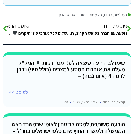
המלצות בסיני
,
קאמפים בסיני
,
ראס א-שטן
פוסט קודם
הפוסט הבא
נוסעת עם חברה בסופש הקרוב, הבנתי שאין צורך בבידוד כרגע כשחוזרים (מחוסנות). רוצות לוודא גם איתכם שהבנו נכון ונשמח להמלצות למקומות…
שלום לכל אוהבי סיני היקרים
יש לי שאלה קטנה .. במלון גאז דהביה לאנשים שיצא להם להיות במלון . מבחינת עישון …..
שימו לב הודעה שיצאה לפני מס' דקות
המל"ל
מעלה את אזהרות המסע למצרים (כולל סיני) וירדן
לרמה 4 (איום גבוה) –
לפוסט >>
קבוצת הפייסבוק
אוקטובר 27, 2023
5:48 pm
הודעה משותפת למטה לביטחון לאומי שבמשרד ראש
הממשלה ולמשרד החוץ איום כלפי ישראלים בחו"ל –