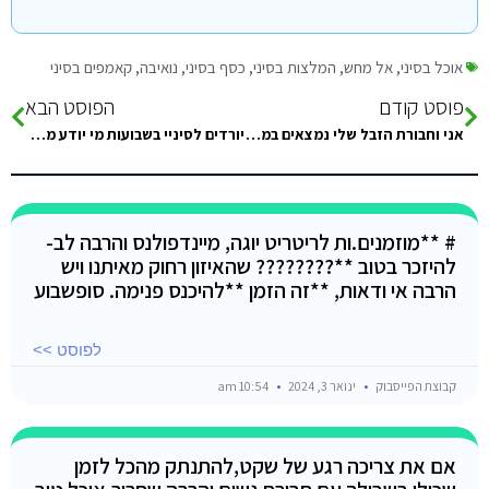
אוכל בסיני
,
אל מחש
,
המלצות בסיני
,
כסף בסיני
,
נואיבה
,
קאמפים בסיני
פוסט קודם
הפוסט הבא
אני וחבורת הזבל שלי נמצאים במהלך הסופש בשארם השייח תנו טיפים לדברים אטרקציות ומקומות שאסור לנו לפספס ישנים באיזור…
יורדים לסיניי בשבועות מי יודע מה הולך להיות שם כי זה נופל גם על העיד אל פיטר של המוסלמים?
# **מוזמנים.ות לריטריט יוגה, מיינדפולנס והרבה לב-
להיזכר בטוב **???????? שהאיזון רחוק מאיתנו ויש
הרבה אי ודאות, **זה הזמן **להיכנס פנימה. סופשבוע
לפוסט >>
קבוצת הפייסבוק
ינואר 3, 2024
10:54 am
אם את צריכה רגע של שקט,להתנתק מהכל לזמן