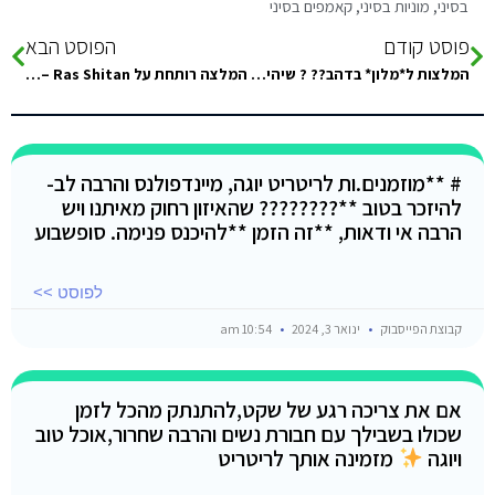
בסיני
,
מוניות בסיני
,
קאמפים בסיני
פוסט קודם
הפוסט הבא
המלצות ל*מלון* בדהב?? ? שיהיה זול ועל רמה
המלצה רותחת על Adam Camp – Ras Shitan! הגענו 8 אנשים לסופ"ש ארוך. התקבלנו בחום וחיוכים, סמי בעל המקום הוא פשוט…
# **מוזמנים.ות לריטריט יוגה, מיינדפולנס והרבה לב-
להיזכר בטוב **???????? שהאיזון רחוק מאיתנו ויש
הרבה אי ודאות, **זה הזמן **להיכנס פנימה. סופשבוע
לפוסט >>
קבוצת הפייסבוק
ינואר 3, 2024
10:54 am
אם את צריכה רגע של שקט,להתנתק מהכל לזמן
שכולו בשבילך עם חבורת נשים והרבה שחרור,אוכל טוב
ויוגה
מזמינה אותך לריטריט