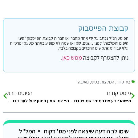
קבוצת הפייסבוק
הפוסט הנ"ל נכתב על ידי אחד מחברי או חברות קבוצת הפייסבוק "סיני
טיפים והמלצות" לפני 5 שנים. שמו או שמה לא מופיע באתר מטעמי פרטיות
וגלוי עבור משתמשים החברים בקבוצה בלבד.
ניתן להצטרף לקבוצה
ממש כאן.
ביר סוויר
,
המלצות בסיני
,
נואיבה
פוסט קודם
הפוסט הבא
מישהו יודע אם המחיר שמוצג בבוקינג זה המחיר או שיש תוספת מס? ואם מישהו מכיר עוד מקום לחפש בו מלונות בסיני…
היי למי שאין חיסון יכול לעבור בגבול? תוגה מראש
שימו לב הודעה שיצאה לפני מס' דקות
המל"ל
מעלה את אזהרות המסע למצרים (כולל סיני) וירדן