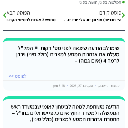
המלצות בסיני
,
חושות בסיני
פוסט קודם
הפוסט הבא
היי חברים:) אני ובן זוג שלי יורדים לשארם אל שייח . אשמח להמלצות מה לעשות 4 ימים בסביבה תודה רבה רבה…
מחפש 2 אגרות לחמישי הקרוב
שימו לב הודעה שיצאה לפני מס' דקות
המל"ל
מעלה את אזהרות המסע למצרים (כולל סיני) וירדן
לרמה 4 (איום גבוה) –
לפוסט >>
קבוצת הפייסבוק
אוקטובר 27, 2023
5:48 pm
הודעה משותפת למטה לביטחון לאומי שבמשרד ראש
הממשלה ולמשרד החוץ איום כלפי ישראלים בחו"ל –
החמרת אזהרות המסע למצרים (כולל סיני),