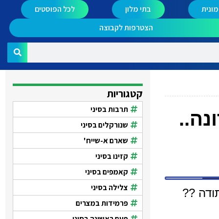
ונית
בתי מלון
לכל הפוסטים
הצטרפות לקבוצה
קטגוריות
תרבות בסיני
נה..
שנורקלים בסיני
שארם א-שייח'
קזינו בסיני
קאמפים בסיני
צלילה בסיני
ודה ??
פרמידות במצרים
פעם ראשונה בסיני