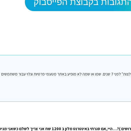
תגובות בקבוצת הפייסבוק
הפוסט הנ"ל נכתב על ידי אחד מחברי או חברות קבוצת הפייסבוק "סיני טיפים והמלצות" לפני 7 שנים. שמו או שמה לא מופיע באתר מטעמי פרטיות וגלו
בת 17,7 ללא ליווי הורים צריכה אישור הורים כדי לעבור את הגבול ( הורים גרושים )? תודה