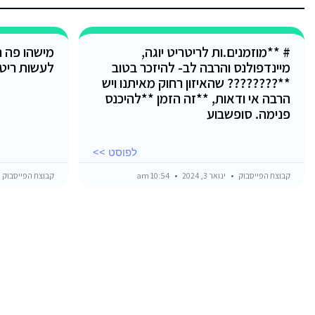
# **מוזמנים.ות לריטריט יוגה,
מישהו פה ח
מיינדפולנס והרבה לב- להיזכר בטוב
לעשות ריט
**???????? שהאיזון רחוק מאיתנו ויש
הרבה אי ודאות, **זה הזמן **להיכנס
פנימה. סופשבוע
לפוסט >>
קבוצת הפייסבוק
ינואר 3, 2024
10:54 am
קבוצת הפייסבוק