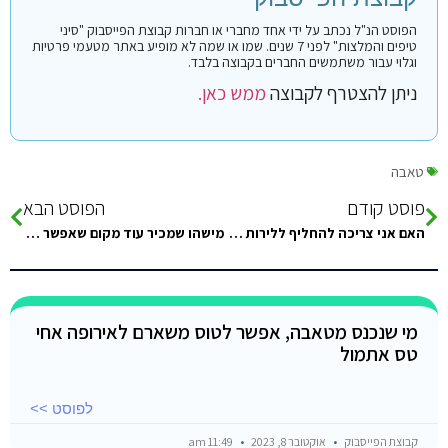
הפוסט הנ"ל נכתב על ידי אחד מחברי או חברות קבוצת הפייסבוק "סיני
טיפים והמלצות" לפני 7 שנים. שמו או שמה לא מופיע באתר מטעמי פרטיות
וגלוי עבור משתמשים החברים בקבוצה בלבד.
ניתן להצטרף לקבוצה
ממש כאן.
טאבה
פוסט קודם
הפוסט הבא
האם אני צריכה להחליף ללירות מצריות ( במעבר גבול/ בכלל) או שקלים מתאים גם בסיני ?
מישהו שמכיר עוד מקום שאפשר לסגור בו חופשה בטאבה שזה לא בוקינג? או מישהו שמכיר אנשים שסגרו ולא נוסעים?
מי שנכנס מטאבה, אפשר לטוס משארם לאירופה אחי
טס אתמול
לפוסט >>
קבוצת הפייסבוק
אוקטובר 8, 2023
11:49 am