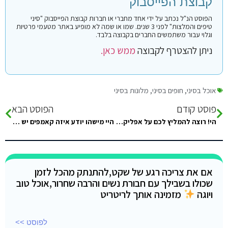
קבוצת הפייסבוק
הפוסט הנ"ל נכתב על ידי אחד מחברי או חברות קבוצת הפייסבוק "סיני
טיפים והמלצות" לפני 3 שנים. שמו או שמה לא מופיע באתר מטעמי פרטיות
וגלוי עבור משתמשים החברים בקבוצה בלבד.
ניתן להצטרף לקבוצה
ממש כאן.
אוכל בסיני
,
חופים בסיני
,
מלונות בסיני
פוסט קודם
הפוסט הבא
הי! רוצה להמליץ לכם על אפליקציה בשם Esimo, אפליקציה ישראלית עם מענה תוך כמה דקות… איירלו לא עבד לי אז התקנתי
היי מישהו יודע איזה קאמפים יש צמוד/קרוב לnew moon camp?
אם את צריכה רגע של שקט,להתנתק מהכל לזמן
שכולו בשבילך עם חבורת נשים והרבה שחרור,אוכל טוב
ויוגה
מזמינה אותך לריטריט
לפוסט >>