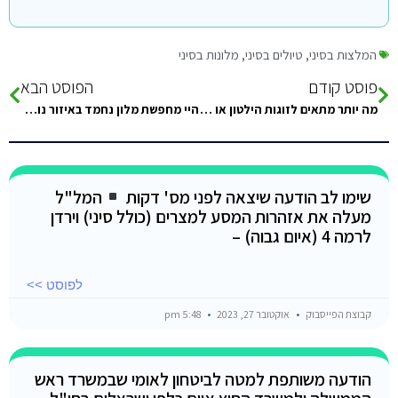
המלצות בסיני
,
טיולים בסיני
,
מלונות בסיני
פוסט קודם
הפוסט הבא
מה יותר מתאים לזוגות הילטון או מובנפיק ומה ההבדל ?
היי מחפשת מלון נחמד באיזור נואיבה וראש שטן לשבועות במחיר שפוי ל 2 זוגות אשמח להמלצות וצירוף מס טלפון…תודה שבוע…
שימו לב הודעה שיצאה לפני מס' דקות
המל"ל
מעלה את אזהרות המסע למצרים (כולל סיני) וירדן
לרמה 4 (איום גבוה) –
לפוסט >>
קבוצת הפייסבוק
אוקטובר 27, 2023
5:48 pm
הודעה משותפת למטה לביטחון לאומי שבמשרד ראש