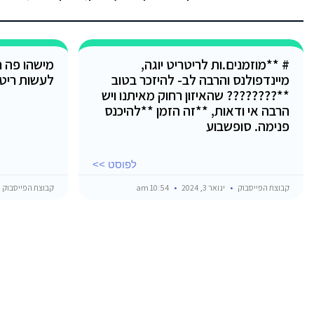
# **מוזמנים.ות לריטריט יוגה,
מישהו פה ח
מיינדפולנס והרבה לב- להיזכר בטוב
לעשות ריט
**???????? שהאיזון רחוק מאיתנו ויש
הרבה אי ודאות, **זה הזמן **להיכנס
פנימה. סופשבוע
לפוסט >>
קבוצת הפייסבוק
ינואר 3, 2024
10:54 am
קבוצת הפייסבוק