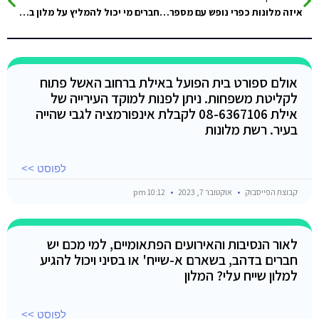
איזה מלונות כפרי נופש עם מספר בריכות והכל כלול יש באיזור טאבה עד דהב?
חברים מי יכול להמליץ על מלון בדהב תודה
אולם ספורט בית הפועל באילת ברחוב האשל פתוח
לקליטת משפחות. ניתן לפנות למוקד העירייה של
אילת 08-6367106 לקבלת אינפורמציה לגבי שהייה
בעיר. רשת מלונות
לפוסט >>
קבוצת הפייסבוק
אוקטובר 7, 2023
10:12 pm
לאור הנסיבות והאירועים הפתאומיים, למי מכם יש
חברים בדהב, בשארם א-שייח' או בסיני ויכול להגיע
למלון שייח עלי? המלון
לפוסט >>