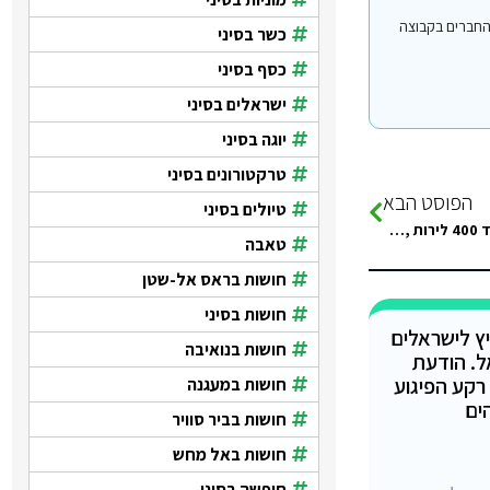
י עבור משתמשים החברים בקבוצה
כשר בסיני
כסף בסיני
ישראלים בסיני
יוגה בסיני
טרקטורונים בסיני
הפוסט הבא
טיולים בסיני
בגבול לוקחים מאתיים ומשהו רק על לעבור, ובמצרים דרשו מאיתנו עוד 400 לירות ,לא הבנו על מה. הנהג מונית אמר…
טאבה
חושות בראס אל-שטן
חושות בסיני
ץ לישראלים
חושות בנואיבה
ל. הודעת
רקע הפיגוע
חושות במעגנה
ים
חושות בביר סוויר
חושות באל מחש
חופשה בסיני