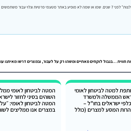
הפוסט הנ"ל נכתב על ידי אחד מחברי או חברות קבוצת הפייסבוק "סיני טיפים והמלצות" לפני 7 שנים. שמו או שמה לא מופיע באתר מטעמי פרטיות וגלו
"חברים מסיני" – קבוצה חדשה לכל העיניינים הקשורים לסיני למי שאוהב את חווית סיני שלו שקטה, אינטימית, מכבדת. המלצות, שאלות,…
תפת למטה לביטחון לאומי
המטה לביטחון לאומי ממלי
אש הממשלה ולמשרד
השוהים בסיני לחזור לישרא
כלפי ישראלים בחו"ל –
המטה לביטחון לאומי: ״על 
רות המסע למצרים (כולל
במצרים אנו ממליצים לשוה