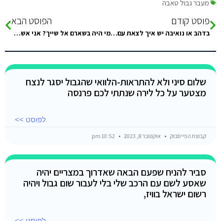
מעבר גבול טאבה
פוסט קודם
הפוסט הבא
בדהב או נואיבה יש איך לצאת עם סירה לים ולדוג? או להצטרף לדייגים מקומיים? מישהו פה עשה את זה?
מי היה בשארם אל שייך? אני אשמח לטיפים והמלצות ?
שלום סיני ולא להתראות-הלוואי שהגבול יסגר לנצח
מצטער על כל לירה שנתתי לכם פרנסה
לפוסט >>
קבוצת הפייסבוק
אוקטובר 8, 2023
10:52 pm
סביר להניח שפעם הבאה שאדרוך במצריים יהיה
שאסע לשם עם הרכב שלי בלי לעבור שום גבול ויהיה
רשום ישראל בוויז,
לפוסט >>