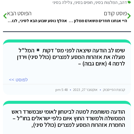
דהב
,
המלצות בסיני
,
חופים בסיני
,
צלילה בסיני
פוסט קודם
הפוסט הבא
היי אנחנו חוזרים משארם ממלון Pickalbatros Aqua Blu מחר (שבת) מחפשים להשתתף עם עוד משפחה/זוג במונית לטאבה, מישהו מעוניין?
אהלן! נוסע שבוע הבא לסיני, לנוח ולהתבודד קצת בין סמסטרים. לפי המלצה של חבר, מתכנן לנסוע לראס אבו גלום, 13-20.10. אשמח
שימו לב הודעה שיצאה לפני מס' דקות
המל"ל
מעלה את אזהרות המסע למצרים (כולל סיני) וירדן
לרמה 4 (איום גבוה) –
לפוסט >>
קבוצת הפייסבוק
אוקטובר 27, 2023
5:48 pm
הודעה משותפת למטה לביטחון לאומי שבמשרד ראש
הממשלה ולמשרד החוץ איום כלפי ישראלים בחו"ל –
החמרת אזהרות המסע למצרים (כולל סיני),