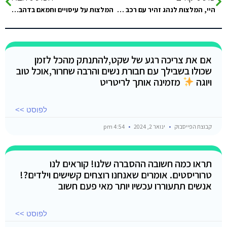
היי, המלצות לנהג זהיר עם רכב שמתאים לחמישה אנשים?? מהגבול לנואיבה!! תודה ????????????????
המלצות על עיסויים וחמאם בדהב….
אם את צריכה רגע של שקט,להתנתק מהכל לזמן
שכולו בשבילך עם חבורת נשים והרבה שחרור,אוכל טוב
ויוגה
מזמינה אותך לריטריט
לפוסט >>
קבוצת הפייסבוק
ינואר 2, 2024
4:54 pm
תראו כמה חשובה ההסברה שלנו! קוראים לנו
טרוריסטים. אומרים שאנחנו רוצחים קשישים וילדים?!
אנשים תתעוררו עכשיו יותר מאי פעם חשוב
לפוסט >>