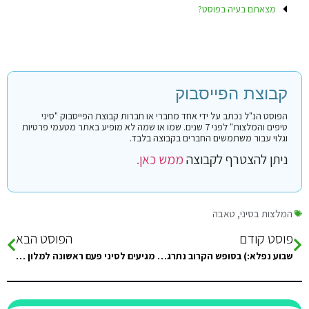
מצאתם בעיה בפוסט?
קבוצת הפייסבוק
הפוסט הנ"ל נכתב על ידי אחד מחברי או חברות קבוצת הפייסבוק "סיני
טיפים והמלצות" לפני 7 שנים. שמו או שמה לא מופיע באתר מטעמי פרטיות
וגלוי עבור משתמשים החברים בקבוצה בלבד.
ניתן להצטרף לקבוצה
ממש כאן.
המלצות בסיני
,
טאבה
פוסט קודם
הפוסט הבא
שבוע נפלא:) בסופש הקרוב נתרגל יוגה בסיני, עוד אפשר להרשם.
מגיעים לסיני פעם ראשונה למלון נלסון הילטון לשעבר ביום חמישי הקרוב, 30.5, מספר שאלות קיטבג, אודה לעונים: – האם צריך להודיע…