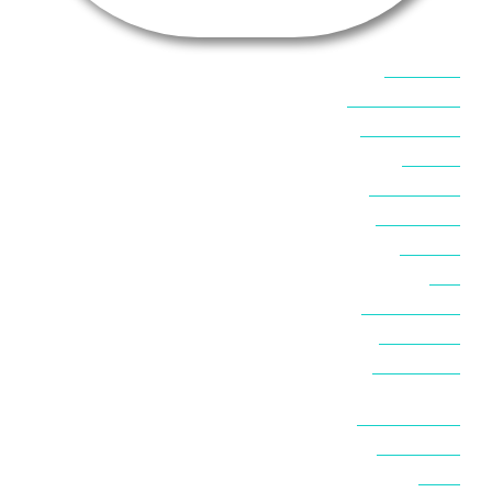
אוכל בסיני
אטרקציות בסיני
אינטרנט בסיני
אל מחש
ביטוח נסיעות
ביטחון בסיני
ביר סוויר
דהב
המלצות בסיני
חופים בסיני
חופשה בסיני
חושות בנואיבה
חושות בסיני
טאבה