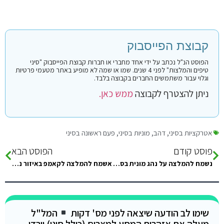
קבוצת הפייסבוק
הפוסט הנ"ל נכתב על ידי אחד מחברי או חברות קבוצת הפייסבוק "סיני
טיפים והמלצות" לפני 4 שנים. שמו או שמה לא מופיע באתר מטעמי פרטיות
וגלוי עבור משתמשים החברים בקבוצה בלבד.
ניתן להצטרף לקבוצה
ממש כאן.
אטרקציות בסיני
,
דהב
,
מוניות בסיני
,
פעם ראשונה בסיני
פוסט קודם
הפוסט הבא
נשמח להמלצה על נהג מונית בסיני, תודה :) (נסיעה לביר סוויר)
אשמח להמלצה לקאמפ באיזור נואיבה עם מזגן ומקלחת בחדר , תודה ☺
שימו לב הודעה שיצאה לפני מס' דקות
המל"ל
מעלה את אזהרות המסע למצרים (כולל סיני) וירדן