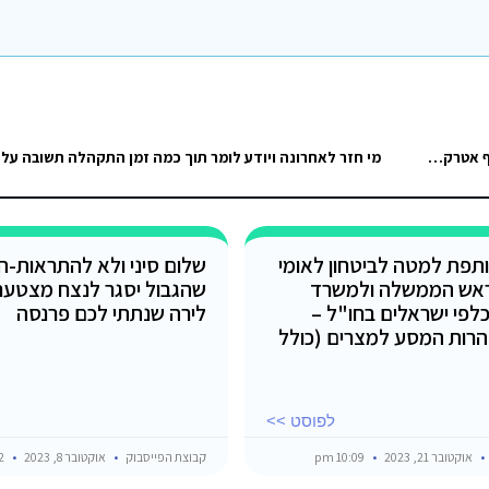
הולך לסיני פעם ראשונה, מתכנן ללכת למלון, איפה הייתם ממליצים? בנוסף אטרקציות שהייתם ממליצים ומקומות לטייל בהם, כל מה שאתם חושבים…
מי חזר לאחרונה ויודע לומר תוך כמה זמן התקהלה תשובה על 
תפת למטה לביטחון לאומי
שלום סיני ולא להתראות-הל
אש הממשלה ולמשרד
שהגבול יסגר לנצח מצטער
כלפי ישראלים בחו"ל –
לירה שנתתי לכם פרנסה
רות המסע למצרים (כולל
לפוסט >>
אוקטובר 21, 2023
10:09 pm
קבוצת הפייסבוק
אוקטובר 8, 2023
10:52 pm