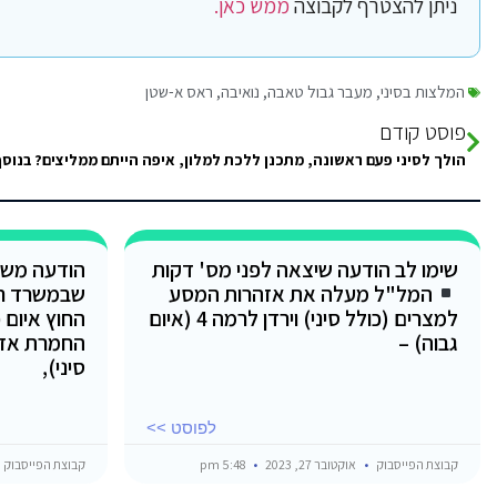
ניתן להצטרף לקבוצה
ממש כאן.
המלצות בסיני
,
מעבר גבול טאבה
,
נואיבה
,
ראס א-שטן
פוסט קודם
שימו לב הודעה שיצאה לפני מס' דקות
הודעה משו
המל"ל מעלה את אזהרות המסע
שבמשרד ר
למצרים (כולל סיני) וירדן לרמה 4 (איום
החוץ איום 
גבוה) –
החמרת אזה
סיני),
לפוסט >>
קבוצת הפייסבוק
אוקטובר 27, 2023
5:48 pm
קבוצת הפייסבוק