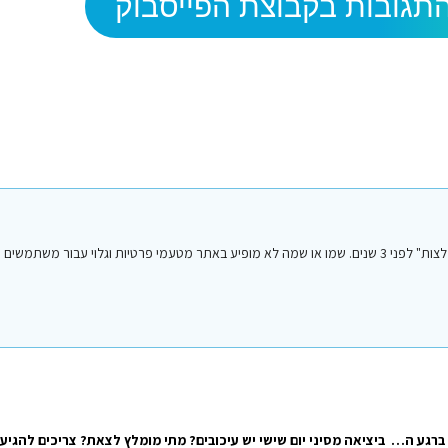
תגובות בקבוצת הפייסבוק
הפוסט הנ"ל נכתב על ידי אחד מחברי או חברות קבוצת הפייסבוק "סיני טיפים והמלצות" לפני 3 שנים. שמו או שמה לא מופיע באתר מטעמי פרטיות וגלו
מחפשת ממש 2 אגרות עם כניסת רכב להיום/מחר..אולי מישהו הזמין ומבטל ברגע האחרון?? תודה מראש! 0546456241