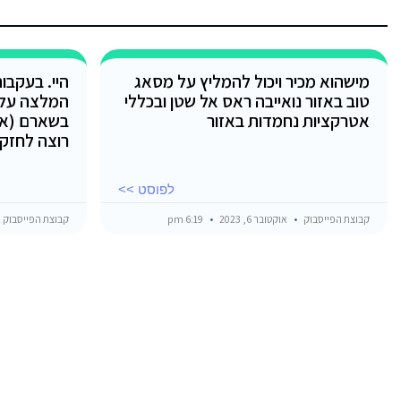
מישהוא מכיר ויכול להמליץ על מסאג
היי. בעקבו
טוב באזור נואייבה ראס אל שטן ובכללי
המלצה על 
אטרקציות נחמדות באזור
בשארם (אטרק
רוצה לחזק
לפוסט >>
קבוצת הפייסבוק
אוקטובר 6, 2023
6:19 pm
קבוצת הפייסבוק