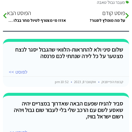
מעבר גבול טאבה
פוסט קודם
הפוסט הבא
על מה מומלץ לסגור?
אזזז מי מצטרף לטיול מחר בבלו הול, ראס אבו גלום והלגונה הכחולה?? יוצאים מדהב ב10 בבוקר??
שלום סיני ולא להתראות-הלוואי שהגבול יסגר לנצח
מצטער על כל לירה שנתתי לכם פרנסה
לפוסט >>
קבוצת הפייסבוק
אוקטובר 8, 2023
10:52 pm
סביר להניח שפעם הבאה שאדרוך במצריים יהיה
שאסע לשם עם הרכב שלי בלי לעבור שום גבול ויהיה
רשום ישראל בוויז,