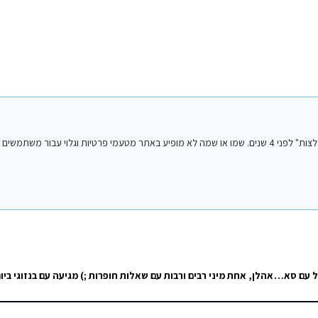
הפוסט הנ"ל נכתב על ידי אחד מחברי או חברות קבוצת הפייסבוק "סיני טיפים והמלצות" לפני 4 שנים. שמו או שמה לא מופיע באתר מטעמי פרטיות וגל
היה לנו אחד השבועות הטובים בחיי. אני ממליץ בחום על סאלח בלו ביץ'. הכל עם סאלח. טיולי דהב ואבו גלום….