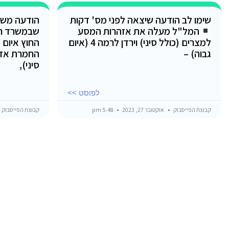
שימו לב הודעה שיצאה לפני מס' דקות
הודעה משו
המל"ל מעלה את אזהרות המסע
שבמשרד ר
למצרים (כולל סיני) וירדן לרמה 4 (איום
החוץ איום 
גבוה) –
החמרת אזה
סיני),
לפוסט >>
קבוצת הפייסבוק
אוקטובר 27, 2023
5:48 pm
קבוצת הפייסבוק