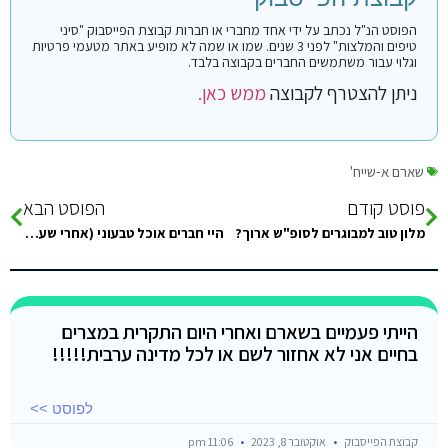
הפוסט הנ"ל נכתב על ידי אחד מחברי או חברות קבוצת הפייסבוק "סיני
טיפים והמלצות" לפני 3 שנים. שמו או שמה לא מופיע באתר מטעמי פרטיות
וגלוי עבור משתמשים החברים בקבוצה בלבד.
ניתן להצטרף לקבוצה
ממש כאן.
שארם א-שייח'
פוסט קודם
הפוסט הבא
מלון טוב למבוגרים לסופ"ש ארוך?
היי חברים אוכל טבעוני (אחרי שעשיתי חיפוש בקבוצה) ממה שמבינה אם אני לא בעניין ג׳אנק (צ׳יפס/פלאפל/פיצות) אין כל-כך אופציות טבעוניות? מבינה שאין
הייתי פעמיים בשארם ואחרי היום התקרית במצרים
בחיים אני לא אחזור לשם או לכל מדינה ערבית!!!!!
לפוסט >>
קבוצת הפייסבוק
אוקטובר 8, 2023
11:06 pm