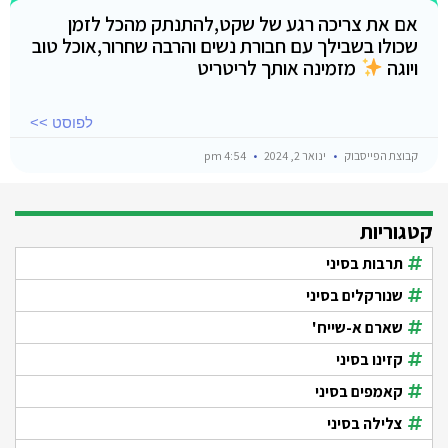
אם את צריכה רגע של שקט,להתנתק מהכל לזמן
שכולו בשבילך עם חבורת נשים והרבה שחרור,אוכל טוב
ויוגה
מזמינה אותך לריטריט
לפוסט >>
קבוצת הפייסבוק
ינואר 2, 2024
4:54 pm
קטגוריות
תרבות בסיני
שנורקלים בסיני
שארם א-שייח'
קזינו בסיני
קאמפים בסיני
צלילה בסיני