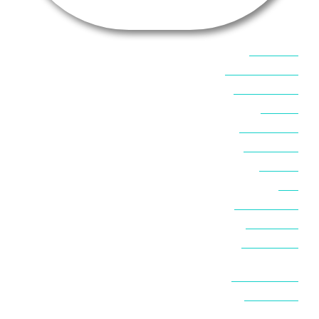
אוכל בסיני
אטרקציות בסיני
אינטרנט בסיני
אל מחש
ביטוח נסיעות
ביטחון בסיני
ביר סוויר
דהב
המלצות בסיני
חופים בסיני
חופשה בסיני
חושות בנואיבה
חושות בסיני
טאבה