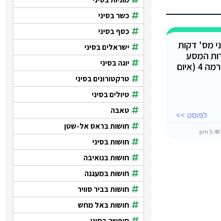
כשר בסיני
כסף בסיני
י מס' דקות
ישראלים בסיני
ות המסע
יוגה בסיני
למצרים (כולל סיני) וירדן לרמה 4 (איום
טרקטורונים בסיני
טיולים בסיני
טאבה
לפוסט >>
חושות בראס אל-שטן
5:48 pm
חושות בסיני
חושות בנואיבה
חושות במעגנה
חושות בביר סוויר
חושות באל מחש
חופשה בסיני