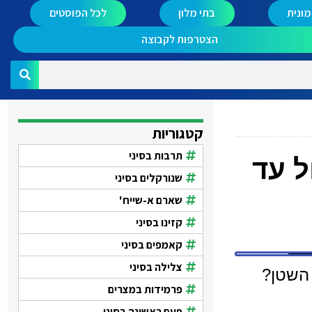
ונית
בתי מלון
לכל הפוסטים
הצטרפות לקבוצה
קטגוריות
תרבות בסיני
ל עד
שנורקלים בסיני
שארם א-שייח'
קזינו בסיני
קאמפים בסיני
צלילה בסיני
 השטן?
פרמידות במצרים
פעם ראשונה בסיני