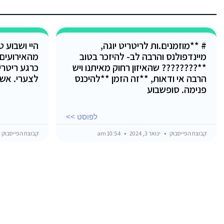
# **מוזמנים.ות לריטריט יוגה,
היי ושבוע 
מיינדפולנס והרבה לב- להיזכר בטוב
מהאירועים
**???????? שהאיזון רחוק מאיתנו ויש
כרגע ריטרי
הרבה אי ודאות, **זה הזמן **להיכנס
לצערי. אש
פנימה. סופשבוע
לפוסט >>
קבוצת הפייסבוק
ינואר 3, 2024
10:54 am
קבוצת הפייסבוק