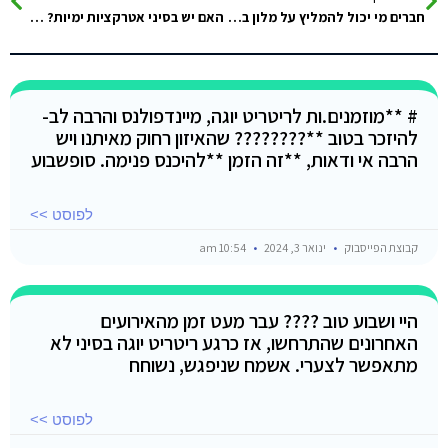
חברים מי יכול להמליץ על מלון בדהב תודה
האם יש בסיני אטרקציות ימיות? אבובים, בננה וכו? אם כן, איפה ואם אתם זוכרים כמה זה עולה.
# **מוזמנים.ות לריטריט יוגה, מיינדפולנס והרבה לב-
להיזכר בטוב **???????? שהאיזון רחוק מאיתנו ויש
הרבה אי ודאות, **זה הזמן **להיכנס פנימה. סופשבוע
לפוסט >>
קבוצת הפייסבוק
ינואר 3, 2024
10:54 am
היי ושבוע טוב ???? עבר מעט זמן מהאירועים
האחרונים שהתרחשו, אז כרגע ריטריט יוגה בסיני לא
מתאפשר לצערי. אשמח שניפגש, נשוחח
לפוסט >>