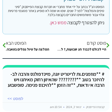
הפוסט הנ"ל נכתב על ידי אחד מחברי או חברות קבוצת הפייסבוק "סיני
טיפים והמלצות" לפני 7 שנים. שמו או שמה לא מופיע באתר מטעמי פרטיות
וגלוי עבור משתמשים החברים בקבוצה בלבד.
ניתן להצטרף לקבוצה
ממש כאן.
פוסט קודם
הפוסט הבא
היי לכולם לכבוד חג שבועות,? לאחר מאמצים מרובים, מתארגן אוטובוס אקספרס ישירות מתל אביב, עזריאלי, ביציאה מתחנת הרכבת בחמישי ישירות…
המלצה על טיול גמלים בטאבה.
# **מוזמנים.ות לריטריט יוגה, מיינדפולנס והרבה לב-
להיזכר בטוב **???????? שהאיזון רחוק מאיתנו ויש
הרבה אי ודאות, **זה הזמן **להיכנס פנימה. סופשבוע
לפוסט >>
קבוצת הפייסבוק
ינואר 3, 2024
10:54 am