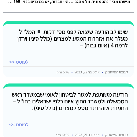
מישהו מכיר נהג מונית זול מהגבול לנואיבה(safari beach) לבן אדם אחד?
היי חברות, יש במצרים בנזין 95? מתכננים להיכנס עם רכב.
שימו לב הודעה שיצאה לפני מס' דקות
המל"ל
מעלה את אזהרות המסע למצרים (כולל סיני) וירדן
לרמה 4 (איום גבוה) –
לפוסט >>
קבוצת הפייסבוק
אוקטובר 27, 2023
5:48 pm
הודעה משותפת למטה לביטחון לאומי שבמשרד ראש
הממשלה ולמשרד החוץ איום כלפי ישראלים בחו"ל –
החמרת אזהרות המסע למצרים (כולל סיני),
לפוסט >>
קבוצת הפייסבוק
אוקטובר 21, 2023
10:09 pm