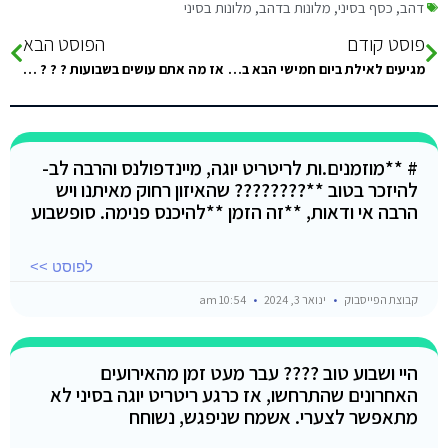
דהב
,
כסף בסיני
,
מלונות בדהב
,
מלונות בסיני
פוסט קודם
הפוסט הבא
מגיעים לאילת ביום חמישי הבא בסביבות 20:00. מה אומרים, כדאי לחצות את הגבול בלילה ולהתקדם לעבר דהב או לחכות…
אז מה אתם עושים בשבועות ? ? ? עוד שבועיים אנחנו אל אחד הטרקים המרגשים של סיני …
# **מוזמנים.ות לריטריט יוגה, מיינדפולנס והרבה לב-
להיזכר בטוב **???????? שהאיזון רחוק מאיתנו ויש
הרבה אי ודאות, **זה הזמן **להיכנס פנימה. סופשבוע
לפוסט >>
קבוצת הפייסבוק
ינואר 3, 2024
10:54 am
היי ושבוע טוב ???? עבר מעט זמן מהאירועים
האחרונים שהתרחשו, אז כרגע ריטריט יוגה בסיני לא
מתאפשר לצערי. אשמח שניפגש, נשוחח