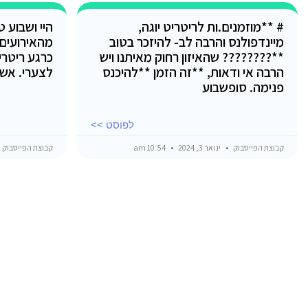
# **מוזמנים.ות לריטריט יוגה,
היי ושבוע 
מיינדפולנס והרבה לב- להיזכר בטוב
מהאירועים
**???????? שהאיזון רחוק מאיתנו ויש
כרגע ריטרי
הרבה אי ודאות, **זה הזמן **להיכנס
לצערי. אש
פנימה. סופשבוע
לפוסט >>
קבוצת הפייסבוק
ינואר 3, 2024
10:54 am
קבוצת הפייסבוק