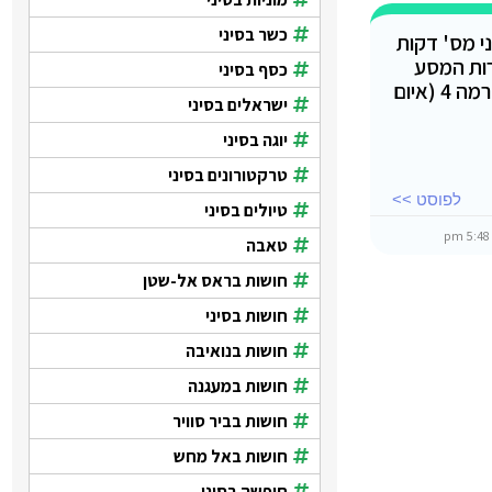
כשר בסיני
י מס' דקות
ות המסע
כסף בסיני
למצרים (כולל סיני) וירדן לרמה 4 (איום
ישראלים בסיני
יוגה בסיני
טרקטורונים בסיני
לפוסט >>
טיולים בסיני
5:48 pm
טאבה
חושות בראס אל-שטן
חושות בסיני
חושות בנואיבה
חושות במעגנה
חושות בביר סוויר
חושות באל מחש
חופשה בסיני