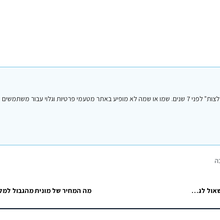
הפוסט הנ"ל נכתב על ידי אחד מחברי או חברות קבוצת הפייסבוק "סיני טיפים והמלצות" לפני 7 שנים. שמו או שמה לא מופיע באתר מטעמי פרטיות וגלו
ה
טוב לאחר המון התלבטויות, אני נסגר על סופ"ש בנלסון מתחם חוף רציתי לשאול לגבי הכל כלול, מה הוא כלול ? חוץ…
מה המחיר של מונית מהגבול למלו