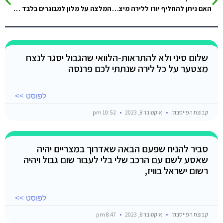
האם ניתן להחליף יורו ללירה מיצרית בגבול בצד המיצרי
המלצה על מלון למבוגרים בלבד בטאבה???
שלום סיני ולא להתראות-הלוואי שהגבול יסגר לנצח
מצטער על כל לירה שנתתי לכם פרנסה
לפוסט >>
קבוצת הפייסבוק
אוקטובר 8, 2023
10:52 pm
סביר להניח שפעם הבאה שאדרוך במצריים יהיה
שאסע לשם עם הרכב שלי בלי לעבור שום גבול ויהיה
רשום ישראל בוויז,
לפוסט >>
קבוצת הפייסבוק
אוקטובר 8, 2023
8:47 pm