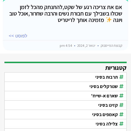
אם את צריכה רגע של שקט,להתנתק מהכל לזמן
שכולו בשבילך עם חבורת נשים והרבה שחרור,אוכל טוב
ויוגה
מזמינה אותך לריטריט
לפוסט >>
קבוצת הפייסבוק
ינואר 2, 2024
4:54 pm
קטגוריות
תרבות בסיני
שנורקלים בסיני
שארם א-שייח'
קזינו בסיני
קאמפים בסיני
צלילה בסיני