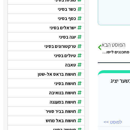
כשר בסיני
כסף בסיני
ישראלים בסיני
יוגה בסיני
הפוסט הבא
טרקטורונים בסיני
Ecotel Dahab Bay View Resort בדאהב המלצות או דיס המלצות? מתכננים ליסוע בסוכות עם ילדים
טיולים בסיני
טאבה
חושות בראס אל-שטן
חושות בסיני
חושות בנואיבה
חושות במעגנה
חושות בביר סוויר
חושות באל מחש
לפוסט >>
חופשה בסיני