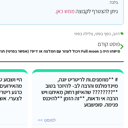
בלבד.
ניתן להצטרף לקבוצה
ממש כאן.
דהב
,
כסף בסיני
,
צלילה בסיני
פוסט קודם
מישהו היה ב Full moon ויכול לעזור עם המלצה או דיס? (אפשר בפרטי) תודה רבה
# **מוזמנים.ות לריטריט יוגה,
היי ושבוע 
מיינדפולנס והרבה לב- להיזכר בטוב
מהאירועים
**???????? שהאיזון רחוק מאיתנו ויש
כרגע ריטרי
הרבה אי ודאות, **זה הזמן **להיכנס
לצערי. אש
פנימה. סופשבוע
לפוסט >>