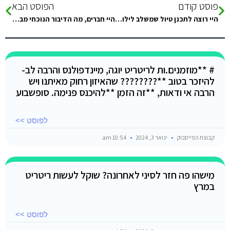
פוסט קודם
הפוסט הבא
היי רוצה לתכנן טיול שמשלב לילות במלון הכלול כלול 2 לילות ועוד 2 באיזור של החושות על הים מבחינת מיקומים.. איך…
היי חברים, מה הדיבור הנוכחי מבחינת בדיקות קורונה במעבר גבול? כי אני מוצא דברים סותרים. מה נחשב חיסון תקף? האם החלמה…
# **מוזמנים.ות לריטריט יוגה, מיינדפולנס והרבה לב-
להיזכר בטוב **???????? שהאיזון רחוק מאיתנו ויש
הרבה אי ודאות, **זה הזמן **להיכנס פנימה. סופשבוע
לפוסט >>
קבוצת הפייסבוק
ינואר 3, 2024
10:54 am
מישהו פה חזר לסיני לאחרונה? שוקל לעשות ריטריט
במרץ
לפוסט >>