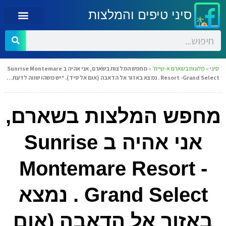
סיני טיפים והמלצות
סיני
»
מלונות בשארם א-שייח'
»
מחפש המלצות בשארם, אני אהיה ב Sunrise Montemare
Resort -Grand Select . נמצא באזור אל הדאבה (אום אל סיד). *יש משהו שווה לדעת…
מחפש המלצות בשארם,
אני אהיה ב Sunrise
Montemare Resort -
Grand Select . נמצא
באזור אל הדאבה (אום