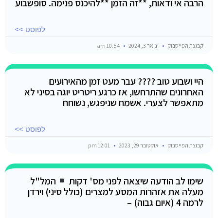
הרבה אי ודאות, **זה הזמן **להיכנס פנימה. סופשבוע
לפוסט >>
קבוצת הפייסבוק
ינואר 3, 2024
10:54 am
היי ושבוע טוב ???? עבר מעט זמן מהאירועים
האחרונים שהתרחשו, אז כרגע ריטריט יוגה בסיני לא
מתאפשר לצערי. אשמח שניפגש, נשוחח
לפוסט >>
קבוצת הפייסבוק
אוקטובר 29, 2023
12:01 pm
שימו לב הודעה שיצאה לפני מס' דקות
המל"ל
מעלה את אזהרות המסע למצרים (כולל סיני) וירדן
לרמה 4 (איום גבוה) –