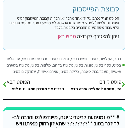
קבוצת הפייסבוק
הפוסט הנ"ל נכתב על ידי אחד מחברי או חברות קבוצת הפייסבוק "סיני
טיפים והמלצות" לפני 5 שנים. שמו או שמה לא מופיע באתר מטעמי פרטיות
וגלוי עבור משתמשים החברים בקבוצה בלבד.
ניתן להצטרף לקבוצה
ממש כאן.
דהב
,
המלצות בסיני
,
חופים בסיני
,
טיולים בסיני
,
טרקטורונים בסיני
,
ישראלים
בסיני
,
כסף בסיני
,
מוניות בסיני
,
מלונות בדהב
,
מלונות בסיני
,
מלונות בשארם
א-שייח'
,
מעבר גבול טאבה
,
צלילה בסיני
,
שארם א-שייח'
,
שנורקלים בסיני
פוסט קודם
הפוסט הבא
היי, אשמח להמלצה איפה כדאי להשאיר את הרכב באילת?
חברים אני מוכרת חמש ויזות לסיני במחיר עלות 15-19/9/21 פרטים- בפרטי
# **מוזמנים.ות לריטריט יוגה, מיינדפולנס והרבה לב-
להיזכר בטוב **???????? שהאיזון רחוק מאיתנו ויש