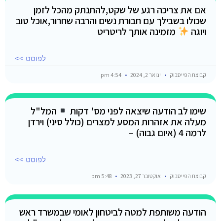
אם את צריכה רגע של שקט,להתנתק מהכל לזמן
שכולו בשבילך עם חבורת נשים והרבה שחרור,אוכל טוב
ויוגה
מזמינה אותך לריטריט
לפוסט >>
קבוצת הפייסבוק
ינואר 2, 2024
4:54 pm
שימו לב הודעה שיצאה לפני מס' דקות
המל"ל
מעלה את אזהרות המסע למצרים (כולל סיני) וירדן
לרמה 4 (איום גבוה) –
לפוסט >>
קבוצת הפייסבוק
אוקטובר 27, 2023
5:48 pm
הודעה משותפת למטה לביטחון לאומי שבמשרד ראש