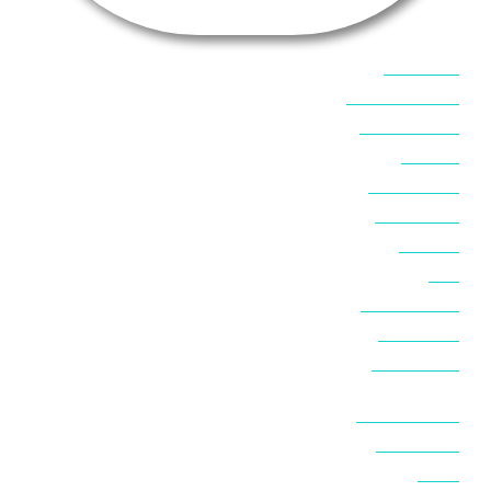
אוכל בסיני
אטרקציות בסיני
אינטרנט בסיני
אל מחש
ביטוח נסיעות
ביטחון בסיני
ביר סוויר
דהב
המלצות בסיני
חופים בסיני
חופשה בסיני
חושות בנואיבה
חושות בסיני
טאבה