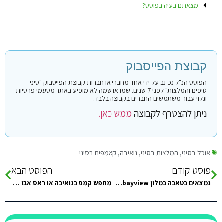
מצאתם בעיה בפוסט?
קבוצת הפייסבוק
הפוסט הנ"ל נכתב על ידי אחד מחברי או חברות קבוצת הפייסבוק "סיני
טיפים והמלצות" לפני 7 שנים. שמו או שמה לא מופיע באתר מטעמי פרטיות
וגלוי עבור משתמשים החברים בקבוצה בלבד.
ניתן להצטרף לקבוצה
ממש כאן.
אוכל בסיני
,
המלצות בסיני
,
נואיבה
,
קאמפים בסיני
פוסט קודם
הפוסט הבא
נמצאים בטאבה במלון bayview…איפה יש כאן חוף מגניב עם פינות זולה שקרוב לכאן?
מחפש קמפ בנואיבה או ראס אבו גאלום עם מזגנים, ארסלים ופינות להיזרק בהם בצל ואוכל מעולה (אם יש פירות ים…