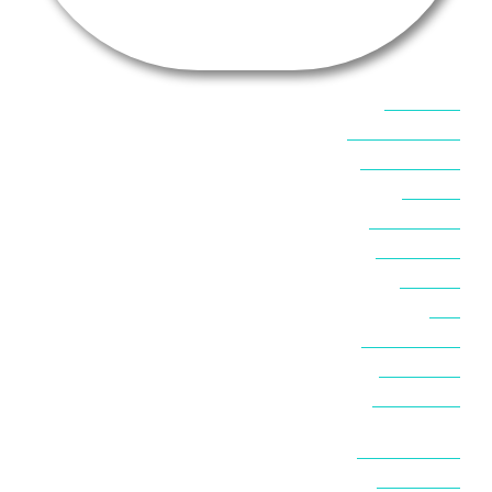
אוכל בסיני
אטרקציות בסיני
אינטרנט בסיני
אל מחש
ביטוח נסיעות
ביטחון בסיני
ביר סוויר
דהב
המלצות בסיני
חופים בסיני
חופשה בסיני
חושות בנואיבה
חושות בסיני