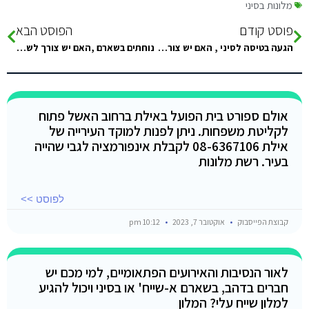
מלונות בסיני
פוסט קודם
הפוסט הבא
הגעה בטיסה לסיני , האם יש צורך בתשלום דמי מעבר ? אם כן איפה משלמים ?
נוחתים בשארם ,האם יש צורך לשלם אגרה ?
אולם ספורט בית הפועל באילת ברחוב האשל פתוח
לקליטת משפחות. ניתן לפנות למוקד העירייה של
אילת 08-6367106 לקבלת אינפורמציה לגבי שהייה
בעיר. רשת מלונות
לפוסט >>
קבוצת הפייסבוק
אוקטובר 7, 2023
10:12 pm
לאור הנסיבות והאירועים הפתאומיים, למי מכם יש
חברים בדהב, בשארם א-שייח' או בסיני ויכול להגיע
למלון שייח עלי? המלון