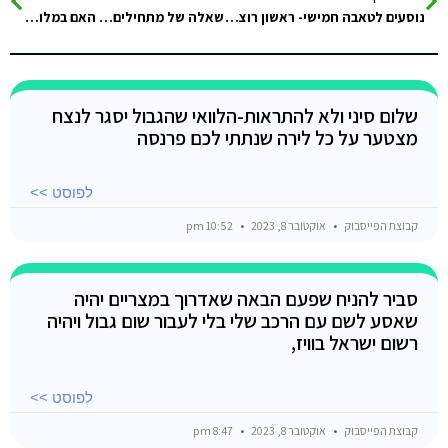
נוסעים לטאבה חמישי- ראשון רוצים גם לעשות טיול של טרקטורונים בדהב ואולי גם שייט ושנורקל כמה דולרים לדעתכם בערך יספיק…
שאלה של מתחילים… האם במלונות בסיני באופן כללי צריך 18 בשביל צ'ק אין (יודע שבארץ צריך ואנחנו רוצים לרדת כמה חבר'ה…
שלום סיני ולא להתראות-הלוואי שהגבול יסגר לנצח
מצטער על כל לירה שנתתי לכם פרנסה
לפוסט >>
קבוצת הפייסבוק
אוקטובר 8, 2023
10:52 pm
סביר להניח שפעם הבאה שאדרוך במצריים יהיה
שאסע לשם עם הרכב שלי בלי לעבור שום גבול ויהיה
רשום ישראל בוויז,
לפוסט >>
קבוצת הפייסבוק
אוקטובר 8, 2023
8:47 pm