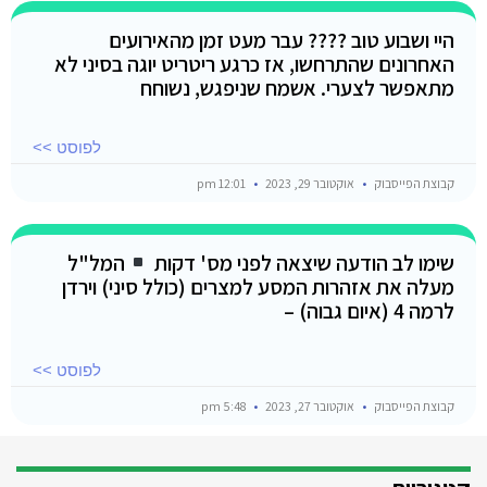
היי ושבוע טוב ???? עבר מעט זמן מהאירועים
האחרונים שהתרחשו, אז כרגע ריטריט יוגה בסיני לא
מתאפשר לצערי. אשמח שניפגש, נשוחח
לפוסט >>
קבוצת הפייסבוק
אוקטובר 29, 2023
12:01 pm
שימו לב הודעה שיצאה לפני מס' דקות
המל"ל
מעלה את אזהרות המסע למצרים (כולל סיני) וירדן
לרמה 4 (איום גבוה) –
לפוסט >>
קבוצת הפייסבוק
אוקטובר 27, 2023
5:48 pm