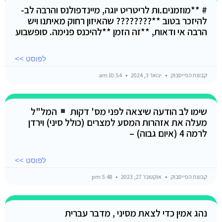
# **מוזמנים.ות לריטריט יוגה, מיינדפולנס והרבה לב-
להיזכר בטוב **???????? שהאיזון רחוק מאיתנו ויש
הרבה אי ודאות, **זה הזמן **להיכנס פנימה. סופשבוע
לפוסט >>
קבוצת הפייסבוק
ינואר 3, 2024
10:54 am
שימו לב הודעה שיצאה לפני מס' דקות
המל"ל
מעלה את אזהרות המסע למצרים (כולל סיני) וירדן
לרמה 4 (איום גבוה) –
לפוסט >>
קבוצת הפייסבוק
אוקטובר 27, 2023
5:48 pm
נהג אמין כדי לצאת מסיני , מדבר עברית